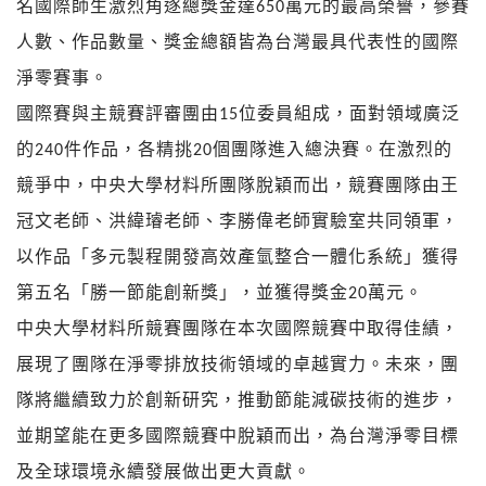
名國際師生激烈角逐總獎金達650萬元的最高榮譽，參賽
人數、作品數量、獎金總額皆為台灣最具代表性的國際
淨零賽事。
國際賽與主競賽評審團由15位委員組成，面對領域廣泛
的240件作品，各精挑20個團隊進入總決賽。在激烈的
競爭中，中央大學材料所團隊脫穎而出，競賽團隊由王
冠文老師、洪緯璿老師、李勝偉老師實驗室共同領軍，
以作品「多元製程開發高效產氫整合一體化系統」獲得
第五名「勝一節能創新獎」，並獲得獎金20萬元。
中央大學材料所競賽團隊在本次國際競賽中取得佳績，
展現了團隊在淨零排放技術領域的卓越實力。未來，團
隊將繼續致力於創新研究，推動節能減碳技術的進步，
並期望能在更多國際競賽中脫穎而出，為台灣淨零目標
及全球環境永續發展做出更大貢獻。