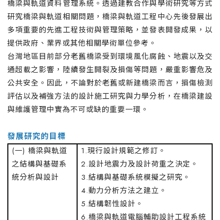
橋梁與軌道資料管理系統。透過建教合作與學術研究等方式
研究橋梁與軌道相關問題，橋梁與軌道工程中心先後發展出
多項重要的先進工程技術與管理策略，並發表開發成果，以
提供政府、業界或其他相關學術單位參考。
台灣地區目前部分老舊橋梁受到環境風化腐蝕、地震以及交
通超載之影響，陸續發生開裂及損傷等問題，嚴重影響危及
公共安全。因此，不論對於老舊或新建橋梁而言，損傷檢測
評估以及補強方法的設計施工研究與力學分析，在橋梁建設
與維護管理中實為不可或缺的重要一環。
發展研究的目標
(一) 橋梁與軌道
1.現行設計規範之修訂。
之結構與基礎系
2.設計地震力及設計荷重之決定。
統分析與設計
3.結構與基礎系統模擬之研究。
4.動力分析方法之建立。
5.結構韌性設計。
6.橋梁與軌道電腦輔助設計工程系統