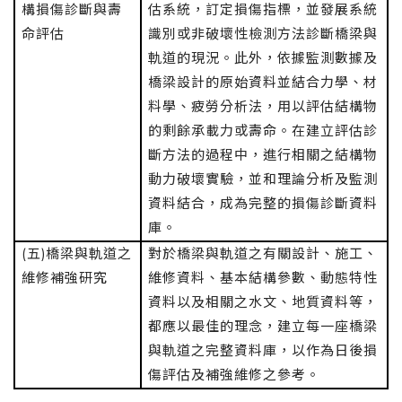
構損傷診斷與壽
估系統，訂定損傷指標，並發展系統
命評估
識別或非破壞性檢測方法診斷橋梁與
軌道的現況。此外，依據監測數據及
橋梁設計的原始資料並結合力學、材
料學、疲勞分析法，用以評估結構物
的剩餘承載力或壽命。在建立評估診
斷方法的過程中，進行相關之結構物
動力破壞實驗，並和理論分析及監測
資料結合，成為完整的損傷診斷資料
庫。
(五)橋梁與軌道之
對於橋梁與軌道之有關設計、施工、
維修補強研究
維修資料、基本結構參數、動態特性
資料以及相關之水文、地質資料等，
都應以最佳的理念，建立每一座橋梁
與軌道之完整資料庫，以作為日後損
傷評估及補強維修之參考。