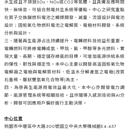
水生成且不排放SOx、NOx或CO2等氣體，且具備反應時間
快、無噪音、可結合熱電共生系統等優點。中心之研究重點
在質子交換膜燃料電池之觸媒開發、減量、流道設計與電池
設計；固態氧化物燃料電池之電解質、電極材料開發、系統
分析與設計。
三、隨著再生能源占比持續提升，電轉燃料技術益形重要。
電轉燃料可將綠電轉成氫、甲烷、氨、甲醇等多元燃料，實
現大量、長期、穩定儲存綠能的目標，可增加能源供給系統
的彈性、韌性與穩定性。本中心主要以開發高溫固態氧化物
電解器之電極與電解質材料、低溫水分解產氫之電極(改質
石墨稀、層狀雙氫氧化合物等)為主。
四、為使再生能源用電效益最大化，本中心亦開發電力調
節、能源管理系統等相關技術。且伴隨導入感測技術與AI分
析，開發可因應用戶偏好進行主動決策。
中心位置
桃園市中壢區中大路300號國立中央大學機械館E4-457