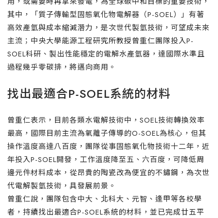
用，或需要時再拿來發電，為全球碳中和目標的重要技術，
其中，「質子傳輸型固態氧化物電解器（P-SOEL）」有著
高效產氫與成本縮減潛力，是次世代製氫技術，可望成未來
主流；中央大學能源工程研究所教授曾重仁團隊投入P-
SOEL科研、製出性能穩定的電解水產氫器，達國際水準且
過程幾乎零碳排，將邁向商用。
找出最適合P-SOEL系統的材料
曾重仁表示，目前各類水電解技術中，SOEL技術轉換效率
最高，國際目前主流為氧離子傳導的O-SOEL為核心，但其
操作溫度高達八百度，團隊從事固態氧化物技術十二年，近
年投入P-SOEL開發，工作溫度降至五、六百度，可降低周
邊元件材料成本，從昂貴的陶瓷改為便宜的不鏽鋼，為次世
代電解製氫技術，具發展前景。
曾重仁說，團隊包含中大、北科大、元智、逢甲等各校學
者，持續找出最適合P-SOEL系統的材料，並已完成廿五平