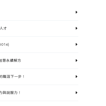
動人才
14)
到智慧永續解方
你的職涯下一步！
達力與說服力！