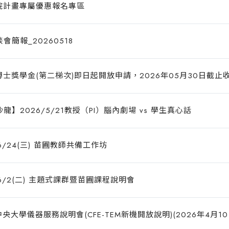
學院計畫專屬優惠報名專區
簡報_20260518
電博士獎學金(第二梯次)即日起開放申請，2026年05月30日截止
】2026/5/21教授（PI）腦內劇場 vs 學生真心話
6/24(三) 苗圃教師共備工作坊
/6/2(二) 主題式課群暨苗圃課程說明會
央大學儀器服務說明會(CFE-TEM新機開放說明)(2026年4月1