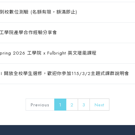
C 到校數位測驗 (名額有限，額滿即止)
08 工學院產學合作經驗分享會
ing 2026 工學院 x Fulbright 英文增能課程
作 I 開放全校學生選修，歡迎你參加115/3/2主題式課群說明會
Previous
1
2
3
Next