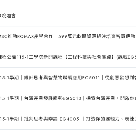
工學院週會
SC推動ROMAX產學合作 599萬元軟體資源挹注培育智慧傳
程公告115-1工學院新開課程【工程科技與社會實踐】(課號EG50
15-1學期｜設計思考與智慧物聯網應用EG5011｜從創意發想
15-1學期｜台灣產業發展趨勢EG5013｜探索台灣產業，開啟
15-1學期｜批判思考與辯論 EG4005 ｜打造你的邏輯力、表