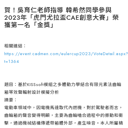
賀！吳育仁老師指導 韓希然同學參與
2023年「虎門尤拉盃CAE創意大賽」榮
獲第一名「金獎」
相關連結：
https://event.cadmen.com/eulercup2023/VoteDetail.aspx
t=1364
題目：基於KISSsoft模組之多體動力學結合有限元素法齒輪
箱等效聲輻射設計模擬分析
摘要：
電動車領域中，因電機馬達取代內燃機，對於駕駛者而言，
齒輪箱的聲音變得明顯，主要為齒輪嚙合過程中的振動和衝
擊，通過機械結構傳遞帶箱體外部，產生噪音。本人所屬精