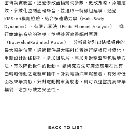
密傳動實驗室，通過修改齒輪幾何參數，更改背隙，添加磨
紋，參數化控制齒輪噪音，並選取一特徵組建模，通過
KISSsoft模組檢驗，結合多體動力學（Multi-Body
Dynamics），有限元素法（Finite Element Analysis），進
行齒輪箱系統的建模，並根據等效聲輻射原理
（EquivalentRadiated Power），分析能辨別出結構板件的
最大輻射位置，通過板件最大輻射位置進行結構尺寸優化，
重新設計肋條排列，增加阻尼片，添加非對稱聲學包裝等方
法，有效降低板件的振動。 該研究方法可廣泛應用在具有
齒輪箱傳動之電驅車輛中。針對電動汽車駕駛者，有效降低
面板聲學貢獻，針對電動機車駕駛者，則可以適當提高聲學
輻射，增加行駛之安全性。
BACK TO LIST