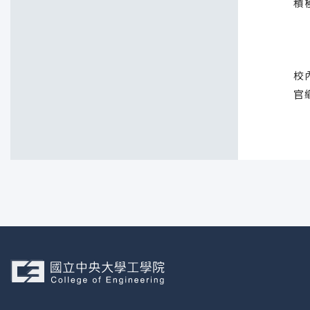
積
校
官