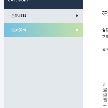
CATEGORY
研
－重點領域
本
－統計資料
各
之
工
億