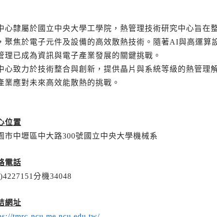
中心隸屬於國立中央大學工學院，熱管理技術研究中心旨在
，聚焦於電子元件及設備的高效散熱技術。隨著AI與高運算
管理已成為資訊與電子產業發展的關鍵挑戰。
中心致力於技術整合與創新，提供晶片與系統等級的熱管理
產業應對未來高效能散熱的挑戰。
心位置
園市中壢區中大路300號國立中央大學機械系
絡電話
3)4227151
分機34048
結網址
ps://tmrc-ncu.me.ncu.edu.tw/