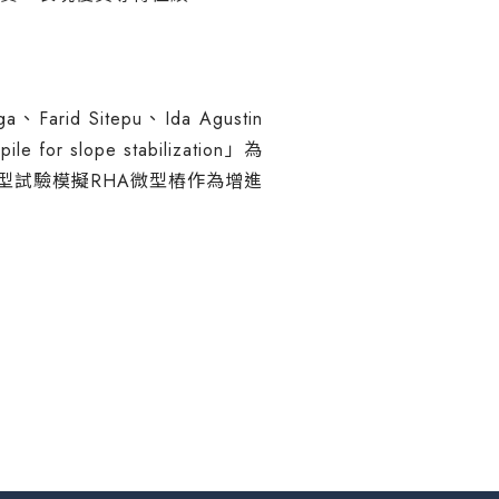
ga
、
Farid Sitepu
、
Ida Agustin
le for slope stabilization
」為
型試驗模擬
RHA
微型樁作為增進