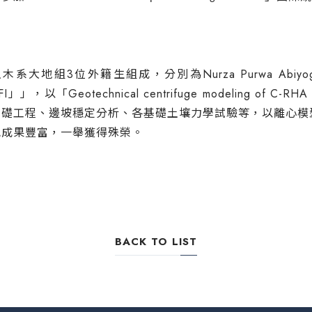
土木系大地組
3
位外籍生組成，分別為
Nurza Purwa Abiyo
FI
」」，以「
Geotechnical centrifuge modeling of C-RHA pi
基礎工程、邊坡穩定分析、各基礎土壤力學試驗等，以離心模
究成果豐富，一舉獲得殊榮。
BACK TO LIST