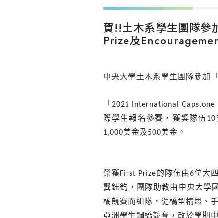
賀!!土木系學生團隊參加「202
Prize及Encouragemen
中央大學土木系學生團隊參加
「
2021 International Capstone
際學生報名參賽，獲獎隊伍
10
1,000
美金及
500
美金。
榮獲
First Prize
的隊伍由
6
位大
龔鈺鈞，團隊助教由中央大學
橋競賽而組隊，從橋型構思、
亞洲學生鋼橋競賽，改於學期