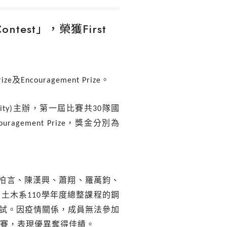
Contest」，榮獲First
rize
及
Encouragement Prize
。
ity)
主辦，第一屆比賽共
30
隊國
ouragement Prize
，獎金分別為
柏言、陳漢興、蕭翔、羅萬鈞、
了土木系
110
學年度總整課程的鋼
試。因疫情關係，成員無法參加
賽，表現優異奪得佳績。