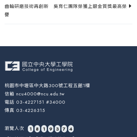
齒輪研磨技術再創新 吳育仁團隊榮獲上銀金質獎最高榮
譽
桃園市中壢區中大路300號工程五館1樓
信箱 ncu4000@ncu.edu.tw
電話 03-4227151 #34000
傳真 03-4226315
瀏覽人次
1
8
1
9
3
7
4