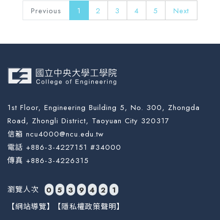
Previous
1
2
3
4
5
Next
1st Floor, Engineering Building 5, No. 300, Zhongda
Road, Zhongli District, Taoyuan City 320317
信箱 ncu4000@ncu.edu.tw
電話 +886-3-4227151 #34000
傳真 +886-3-4226315
瀏覽人次
0
5
3
9
4
2
1
【網站導覽】
【隱私權政策聲明】